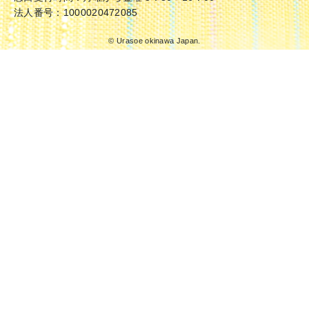
法人番号：1000020472085
© Urasoe okinawa Japan.