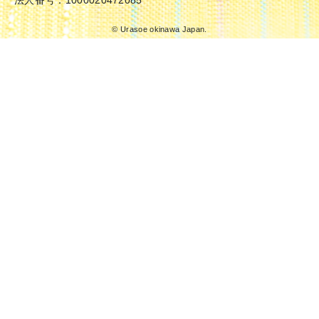
法人番号：1000020472085
© Urasoe okinawa Japan.