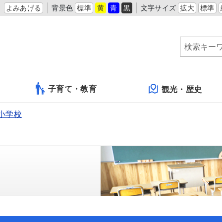
よみあげる
背景色
標準
黄
青
黒
文字サイズ
拡大
標準
子育て・教育
観光・歴史
小学校