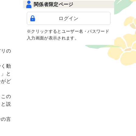
関係者限定ページ
ログイン
※クリックするとユーザー名・パスワード
入力画面が表示されます。
アリの
やく動
５」と
ーがど
。この
」と説
分の言