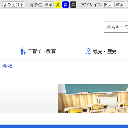
よみあげる
背景色
標準
黄
青
黒
文字サイズ
拡大
標準
子育て・教育
観光・歴史
小学校