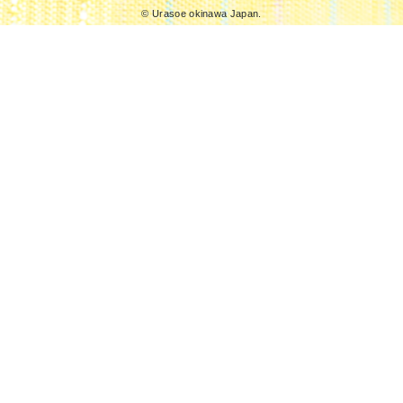
© Urasoe okinawa Japan.