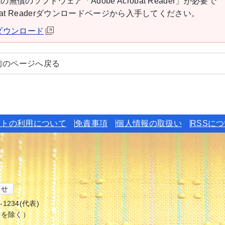
の無償のソフトウェア「Adobe Acrobat Reader」が必要で
robat Readerダウンロードページから入手してください。
derダウンロード
前のページへ戻る
イトの利用について
免責事項
個人情報の取扱い
RSSに
わせ
6-1234(代表)
始を除く）