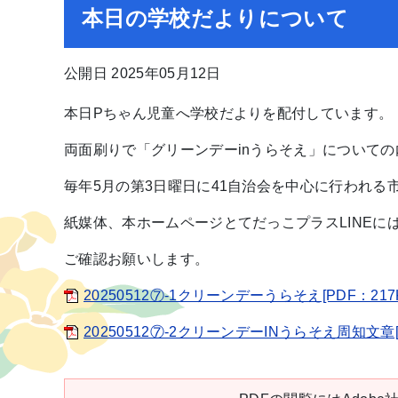
本日の学校だよりについて
公開日 2025年05月12日
本日Pちゃん児童へ学校だよりを配付しています。
両面刷りで「グリーンデーinうらそえ」について
毎年5月の第3日曜日に41自治会を中心に行われる
紙媒体、本ホームページとてだっこプラスLINEに
ご確認お願いします。
20250512⑦-1クリーンデーうらそえ[PDF：217
20250512⑦-2クリーンデーINうらそえ周知文章[P