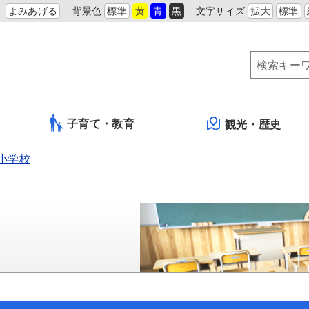
よみあげる
背景色
標準
黄
青
黒
文字サイズ
拡大
標準
子育て・教育
観光・歴史
小学校