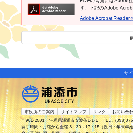
PDFの閲覧にはAdobe社
す。下記のAdobe Ac
Adobe Acrobat Rea
サ
市役所のご案内
サイトマップ
リンク
お問い合
〒901-2501
沖縄県浦添市安波茶1-1-1
TEL：(098)87
開庁時間：月曜から金曜 8：30～17：15（祝日・年末年