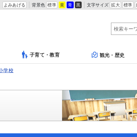
よみあげる
背景色
標準
黄
青
黒
文字サイズ
拡大
標準
子育て・教育
観光・歴史
小学校