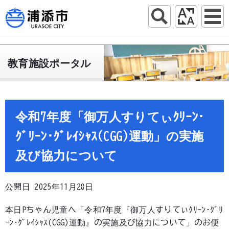
教育施設ポータル
令和7年度「御万人すりてぃｸﾘｰﾝ･
ｸﾞﾘｰﾝ･ｸﾞﾚｲｼｬｽ(CGG)運動」の実施
及び協力について
公開日 2025年11月28日
本日Pちゃん児童へ「令和7年度『御万人すりてぃｸﾘｰﾝ･ｸﾞﾘ
ｰﾝ･ｸﾞﾚｲｼｬｽ(CGG)運動』の実施及び協力について」のお便