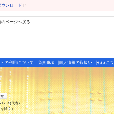
derダウンロード
前のページへ戻る
イトの利用について
免責事項
個人情報の取扱い
RSSに
わせ
6-1234(代表)
始を除く）