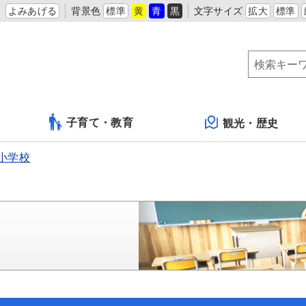
よみあげる
背景色
標準
黄
青
黒
文字サイズ
拡大
標準
子育て・教育
観光・歴史
小学校