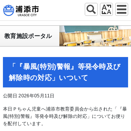
教育施設ポータル
「『暴風(特別)警報』等発令時及び
解除時の対応」いついて
公開日 2026年05月11日
本日Ｐちゃん児童へ浦添市教育委員会から出された「『暴
風(特別)警報』等発令時及び解除の対応」についてお便り
を配付しています。