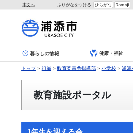
本文へ
ふりがなをつける
ひらがな
Romaji
健康・福祉
暮らしの情報
トップ
組織
教育委員会指導部
小学校
浦添
教育施設ポータル
1年生を迎える会