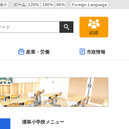
縮小
ズーム
120%
100%
80%
Foreign Language
組織
産業・労働
市政情報
浦添小学校メニュー