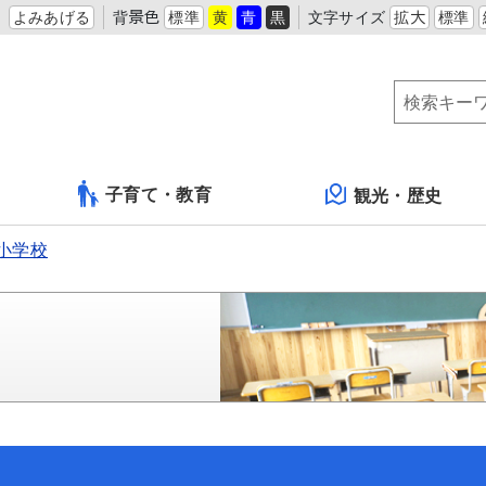
よみあげる
背景色
標準
黄
青
黒
文字サイズ
拡大
標準
子育て・教育
観光・歴史
小学校