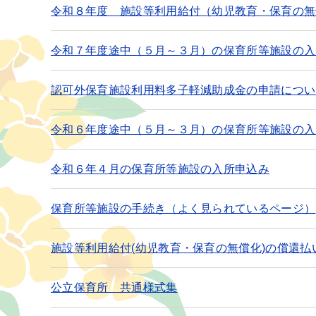
令和８年度 施設等利用給付（幼児教育・保育の無
令和７年度途中（５月～３月）の保育所等施設の入
認可外保育施設利用料多子軽減助成金の申請につい
令和６年度途中（５月～３月）の保育所等施設の入
令和６年４月の保育所等施設の入所申込み
保育所等施設の手続き（よく見られているページ）
施設等利用給付(幼児教育・保育の無償化)の償還払
公立保育所 共通様式集