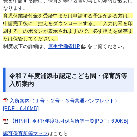
長を申請する際に、保育所等申込書の写しの添付が必要に
なります。
育児休業給付金を受給中または申請する予定がある方は、
申請完了後に「控えをダウンロードする」「入力内
容を印
刷する」のボタンが表示されますので、必ず控えを保存ま
たは保管してください。
制度改正の詳細は、
厚生労働省HP
をご覧ください。
令和７年度浦添市認定こども園・保育所等
入所案内
入所案内（１号・２号・３号共通パンフレット）
[PDF：6.46MB]
【HP用】令和7年度認可保育所等一覧[PDF：690KB]
認可保育所等マップ
はこちら