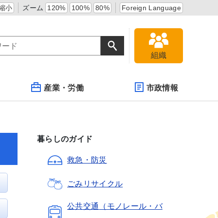
縮小
ズーム
120%
100%
80%
Foreign Language
組織
産業・労働
市政情報
暮らしのガイド
救急・防災
ごみ
リサイクル
公共交通
（モノレール・バ