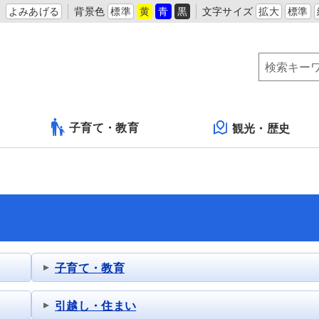
よみあげる
背景色
標準
黄
青
黒
文字サイズ
拡大
標準
子育て・教育
観光・歴史
子育て・教育
引越し・住まい