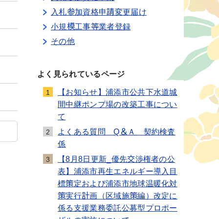
入札参加資格申請変更届け
小規模工事等業者登録
その他
よく見られているページ
【お知らせ】浦添市公共下水道城
1
間中継ポンプ場の改築工事につい
て
よくある質問 Q＆Ａ 契約検査
2
係
【8月8日更新_優先交渉権者の公
3
表】浦添市再生エネルギー導入目
標策定および浦添市地球温暖化対
策実行計画（区域施策編）改定に
係る支援業務委託公募型プロポー