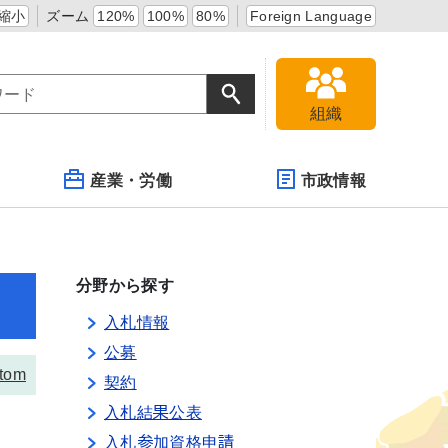
縮小
ズーム
120%
100%
80%
Foreign Language
組織
産業・労働
市政情報
分野から探す
入札情報
公募
tom
契約
入札結果公表
入札参加資格申請