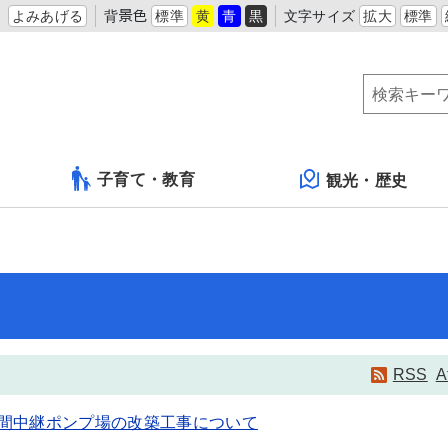
よみあげる
背景色
標準
黄
青
黒
文字サイズ
拡大
標準
子育て・教育
観光・歴史
RSS
A
間中継ポンプ場の改築工事について