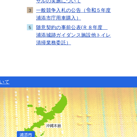
ザルの実施について
一般競争入札の公告（令和５年度
3
浦添市庁用車購入）
随意契約の事前公表(Ｒ８年度
5
浦添城跡ガイダンス施設他トイレ
清掃業務委託）
ついて