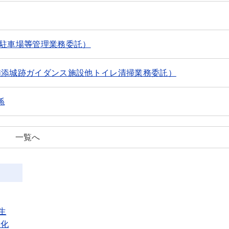
民駐車場等管理業務委託）
浦添城跡ガイダンス施設他トイレ清掃業務委託）
係
一覧へ
生
暖化