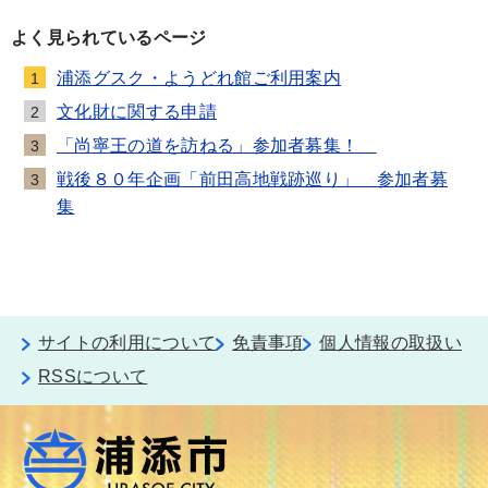
よく見られているページ
浦添グスク・ようどれ館ご利用案内
1
文化財に関する申請
2
「尚寧王の道を訪ねる」参加者募集！
3
戦後８０年企画「前田高地戦跡巡り」 参加者募
3
集
サイトの利用について
免責事項
個人情報の取扱い
RSSについて