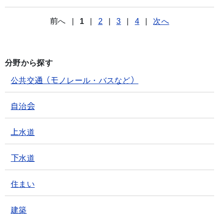
前へ
|
1
|
2
|
3
|
4
|
次へ
分野から探す
公共交通（モノレール・バスなど）
自治会
上水道
下水道
住まい
建築