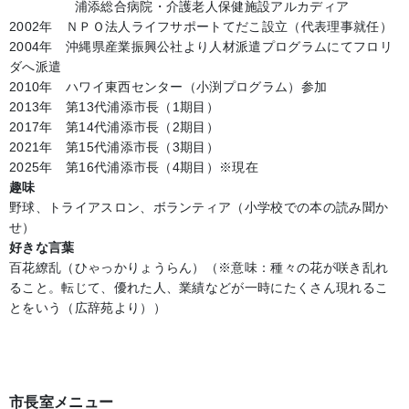
浦添総合病院・介護老人保健施設アルカディア
2002年 ＮＰＯ法人ライフサポートてだこ設立（代表理事就任）
2004年 沖縄県産業振興公社より人材派遣プログラムにてフロリ
ダへ派遣
2010年 ハワイ東西センター（小渕プログラム）参加
2013年 第13代浦添市長（1期目）
2017年 第14代浦添市長（2期目）
2021年 第15代浦添市長（3期目）
2025年 第16代浦添市長（4期目）※現在
趣味
野球、トライアスロン、ボランティア（小学校での本の読み聞か
せ）
好きな言葉
百花繚乱（ひゃっかりょうらん）（※意味：種々の花が咲き乱れ
ること。転じて、優れた人、業績などが一時にたくさん現れるこ
とをいう（広辞苑より））
市長室メニュー