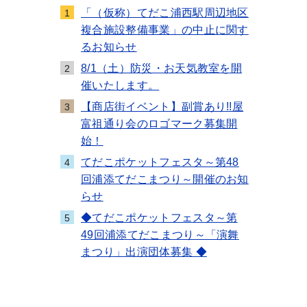
「（仮称）てだこ浦西駅周辺地区
1
複合施設整備事業」の中止に関す
るお知らせ
8/1（土）防災・お天気教室を開
2
催いたします。
【商店街イベント】副賞あり!!屋
3
富祖通り会のロゴマーク募集開
始！
てだこポケットフェスタ～第48
4
回浦添てだこまつり～開催のお知
らせ
◆てだこポケットフェスタ～第
5
49回浦添てだこまつり～「演舞
まつり」出演団体募集 ◆