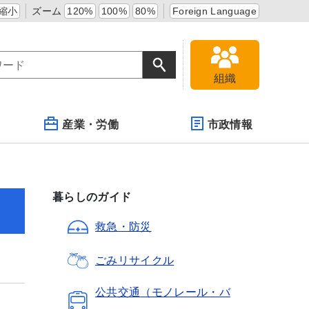
縮小
ズーム
120%
100%
80%
Foreign Language
組織
産業・労働
市政情報
暮らしのガイド
救急・防災
ごみ
リサイクル
公共交通
（モノレール・バ