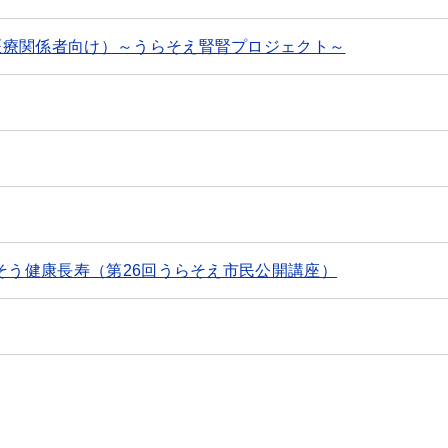
医療関係者向け）～うらそえ腎腎プロジェクト～
指そう健康長寿（第26回うらそえ市民公開講座）