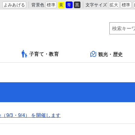
よみあげる
背景色
標準
黄
青
黒
文字サイズ
拡大
標準
子育て・教育
観光・歴史
（9/3・9/4） を開催します