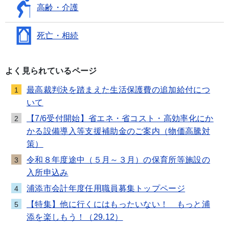
高齢・介護
死亡・相続
よく見られているページ
最高裁判決を踏まえた生活保護費の追加給付につ
1
いて
【7/6受付開始】省エネ・省コスト・高効率化にか
2
かる設備導入等支援補助金のご案内（物価高騰対
策）
令和８年度途中（５月～３月）の保育所等施設の
3
入所申込み
浦添市会計年度任用職員募集トップページ
4
【特集】他に行くにはもったいない！ もっと浦
5
添を楽しもう！（29.12）