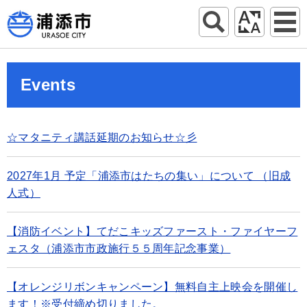
Events
☆マタニティ講話延期のお知らせ☆彡
2027年1月 予定「浦添市はたちの集い」について （旧成
人式）
【消防イベント】てだこキッズファースト・ファイヤーフ
ェスタ（浦添市市政施行５５周年記念事業）
【オレンジリボンキャンペーン】無料自主上映会を開催し
ます！※受付締め切りました。