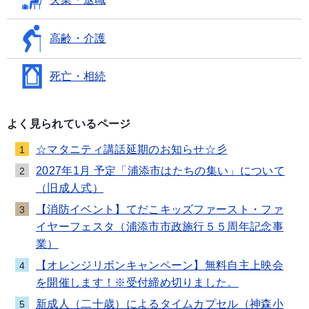
高齢・介護
死亡・相続
よく見られているページ
☆マタニティ講話延期のお知らせ☆彡
1
2027年1月 予定「浦添市はたちの集い」について
2
（旧成人式）
【消防イベント】てだこキッズファースト・ファ
3
イヤーフェスタ（浦添市市政施行５５周年記念事
業）
【オレンジリボンキャンペーン】無料自主上映会
4
を開催します！※受付締め切りました。
新成人（二十歳）によるタイムカプセル（神森小
5