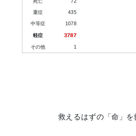
死亡
72
重症
435
中等症
1078
3787
軽症
その他
1
救えるはずの「命」を