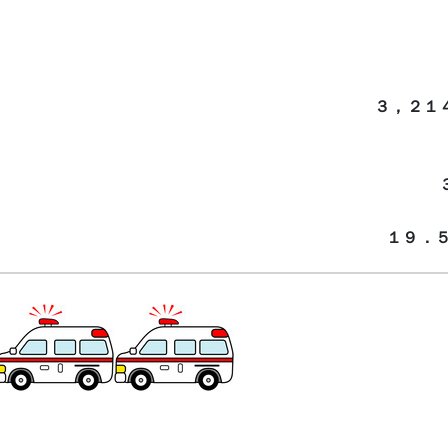
３，２１
１９．