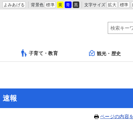
よみあげる
背景色
標準
黄
青
黒
文字サイズ
拡大
標準
子育て・教育
観光・歴史
 速報
ページの内容