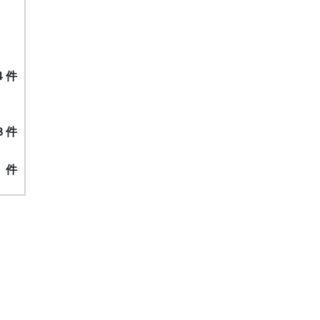
４件
３件
５
件