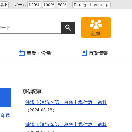
縮小
ズーム
120%
100%
80%
Foreign Language
組織
産業・労働
市政情報
類似記事
浦添市消防本部 救急出場件数 速報
2024-03-18
を印刷
浦添市消防本部 救急出場件数 速報