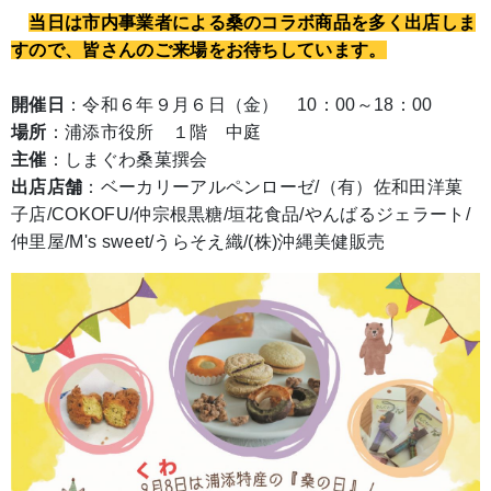
当日は市内事業者による桑のコラボ商品を多く出店しま
すので、皆さんのご来場をお待ちしています。
開催日
：令和６年９月６日（金） 10：00～18：00
場所
：浦添市役所 １階 中庭
主催
：しまぐわ桑菓撰会
出店店舗
：ベーカリーアルペンローゼ/（有）佐和田洋菓
子店/COKOFU/仲宗根黒糖/垣花食品/やんばるジェラート/
仲里屋/M's sweet/うらそえ織/(株)沖縄美健販売