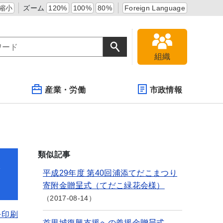
縮小
ズーム
120%
100%
80%
Foreign Language
組織
産業・労働
市政情報
類似記事
連
平成29年度 第40回浦添てだこまつり
寄附金贈呈式（てだこ緑花会様）
2017-08-14
を印刷
首里城復興支援への義援金贈呈式