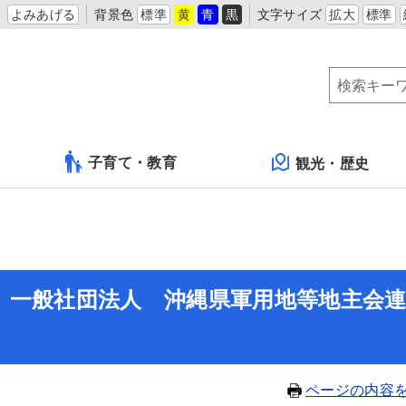
よみあげる
背景色
標準
黄
青
黒
文字サイズ
拡大
標準
子育て・教育
観光・歴史
】一般社団法人 沖縄県軍用地等地主会
ページの内容