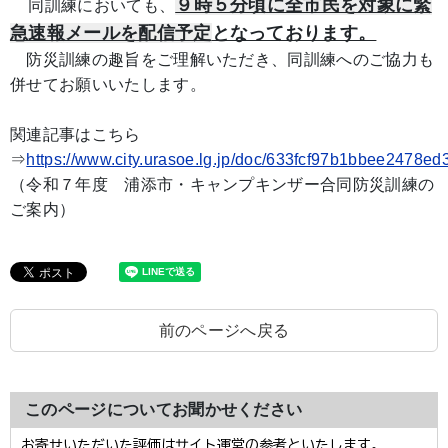
９時５分頃に全市民を対象に緊
同訓練においても、
急速報メールを配信予定
となっております。
防災訓練の趣旨をご理解いただき、同訓練へのご協力も
併せてお願いいたします。
関連記事はこちら
⇒
https://www.city.urasoe.lg.jp/doc/633fcf97b1bbee2478ed
（
令和７年度 浦添市・キャンプキンザー合同防災訓練の
ご案内）
前のページへ戻る
このページについてお聞かせください