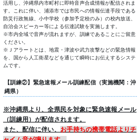
活用し、沖縄県内市町村に即時音声合成情報が配信されま
す。これに伴い、浦添市では市民への情報伝達手段である
防災行政無線、小中学校（参加予定校のみ）の校内放送、
自治会スピーカー等による伝達試験を実施します。
※市内全域で音声が流れますが、訓練であることにご留意
ください。
※Ｊアラートとは、地震・津波や武力攻撃などの緊急情報
を、国から人工衛星などを通じて瞬時にお伝えするシステ
ムです。
【訓練②】緊急速報メール訓練配信（実施機関：沖
縄県）
※沖縄県より、全県民を対象に緊急速報メール
（訓練用）が配信されます。
また、配信に伴い、
お手持ちの携帯電話よりチ
ャイム音が鳴ります。