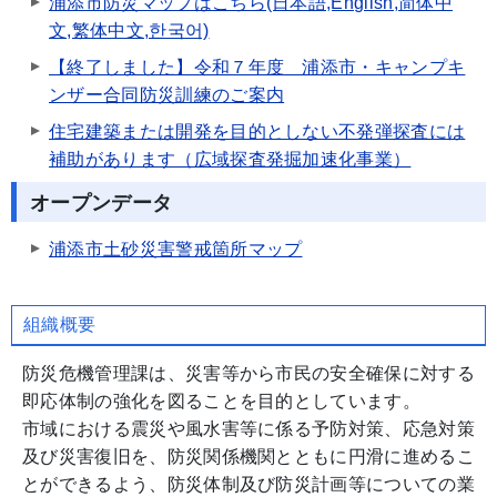
浦添市防災マップはこちら(日本語,English,简体中
文,繁体中文,한국어)
【終了しました】令和７年度 浦添市・キャンプキ
ンザー合同防災訓練のご案内
住宅建築または開発を目的としない不発弾探査には
補助があります（広域探査発掘加速化事業）
オープンデータ
浦添市土砂災害警戒箇所マップ
組織概要
防災危機管理課は、災害等から市民の安全確保に対する
即応体制の強化を図ることを目的としています。
市域における震災や風水害等に係る予防対策、応急対策
及び災害復旧を、防災関係機関とともに円滑に進めるこ
とができるよう、防災体制及び防災計画等についての業