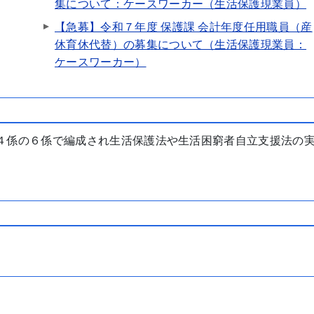
集について：ケースワーカー（生活保護現業員）
【急募】令和７年度 保護課 会計年度任用職員（産
休育休代替）の募集について（生活保護現業員：
ケースワーカー）
４係の６係で編成され生活保護法や生活困窮者自立支援法の