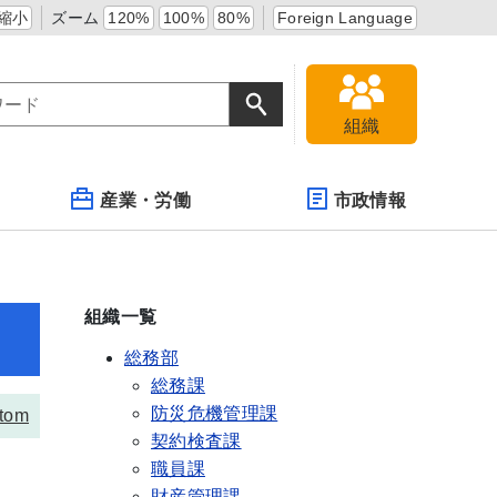
縮小
ズーム
120%
100%
80%
Foreign Language
組織
産業・労働
市政情報
組織一覧
総務部
総務課
防災危機管理課
tom
契約検査課
職員課
財産管理課