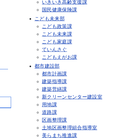
いきいき高齢支援課
国民健康保険課
こども未来部
こども政策課
こども未来課
こども家庭課
ていんさぐ
こどもえがお課
都市建設部
都市計画課
建築指導課
建築営繕課
新クリーンセンター建設室
用地課
道路課
区画整理課
土地区画整理組合指導室
美らまち推進課