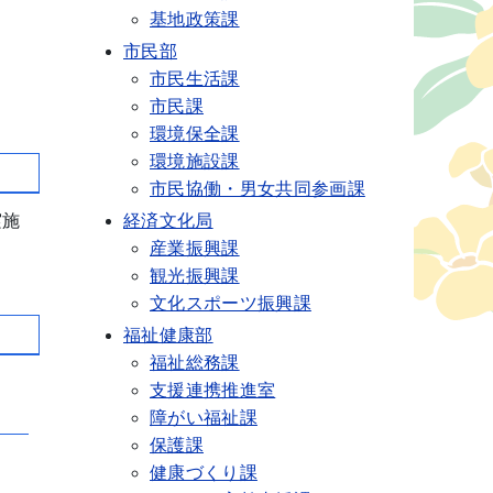
基地政策課
市民部
市民生活課
市民課
環境保全課
環境施設課
市民協働・男女共同参画課
実施
経済文化局
産業振興課
観光振興課
文化スポーツ振興課
福祉健康部
福祉総務課
支援連携推進室
障がい福祉課
保護課
健康づくり課