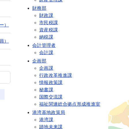
財務部
財政課
市民税課
ー）
資産税課
納税課
員）
会計管理者
会計課
企画部
企画課
行政改革推進課
情報政策課
秘書課
国際交流課
福祉関連総合拠点形成推進室
港湾基地政策局
港湾課
跡地未来課