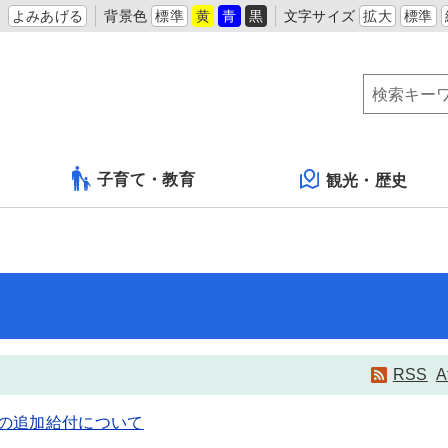
よみあげる
背景色
標準
黄
青
黒
文字サイズ
拡大
標準
子育て・教育
観光・歴史
RSS
A
の追加給付について