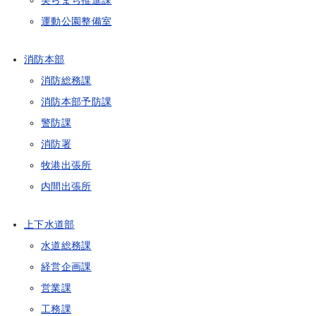
美らまち推進課
運動公園整備室
消防本部
消防総務課
消防本部予防課
警防課
消防署
牧港出張所
内間出張所
上下水道部
水道総務課
経営企画課
営業課
工務課