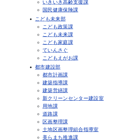
いきいき高齢支援課
国民健康保険課
こども未来部
こども政策課
こども未来課
こども家庭課
ていんさぐ
こどもえがお課
都市建設部
都市計画課
建築指導課
建築営繕課
新クリーンセンター建設室
用地課
道路課
区画整理課
土地区画整理組合指導室
美らまち推進課