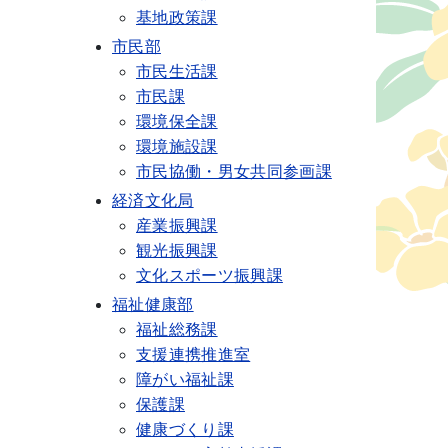
基地政策課
市民部
市民生活課
市民課
環境保全課
環境施設課
市民協働・男女共同参画課
経済文化局
産業振興課
観光振興課
文化スポーツ振興課
福祉健康部
福祉総務課
支援連携推進室
障がい福祉課
保護課
健康づくり課