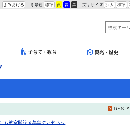
よみあげる
背景色
標準
黄
青
黒
文字サイズ
拡大
標準
子育て・教育
観光・歴史
課
RSS
A
ども教室開設者募集のお知らせ