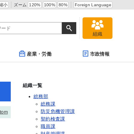
縮小
ズーム
120%
100%
80%
Foreign Language
組織
産業・労働
市政情報
組織一覧
総務部
総務課
防災危機管理課
tom
契約検査課
職員課
財産管理課