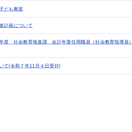
子ども教室
進計画について
年度 社会教育推進課 会計年度任用職員（社会教育指導員
て(令和７年11月４日受付)