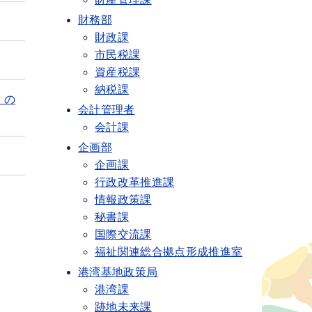
財務部
財政課
市民税課
資産税課
納税課
）の
会計管理者
会計課
企画部
企画課
行政改革推進課
情報政策課
秘書課
国際交流課
福祉関連総合拠点形成推進室
港湾基地政策局
港湾課
跡地未来課