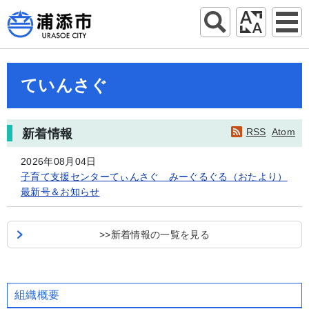
ていんさぐ
RSS
Atom
新着情報
2026年08月04日
子育て支援センターてぃんさぐ みーぐるぐる（おたより）
最新号＆お知らせ
>>新着情報の一覧を見る
組織概要