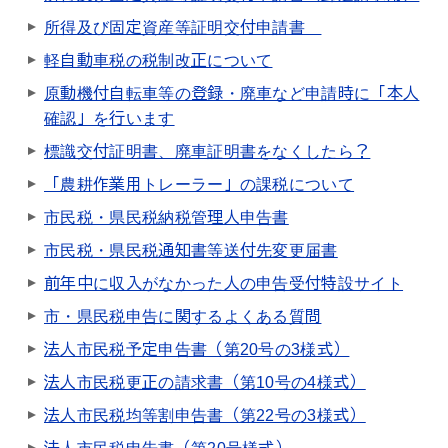
所得及び固定資産等証明交付申請書
軽自動車税の税制改正について
原動機付自転車等の登録・廃車など申請時に「本人
確認」を行います
標識交付証明書、廃車証明書をなくしたら？
「農耕作業用トレーラー」の課税について
市民税・県民税納税管理人申告書
市民税・県民税通知書等送付先変更届書
前年中に収入がなかった人の申告受付特設サイト
市・県民税申告に関するよくある質問
法人市民税予定申告書（第20号の3様式）
法人市民税更正の請求書（第10号の4様式）
法人市民税均等割申告書（第22号の3様式）