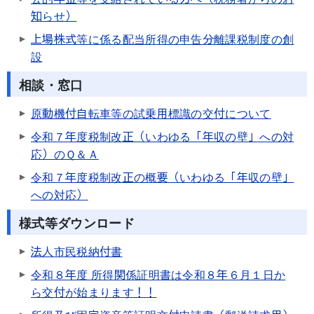
知らせ）
上場株式等に係る配当所得の申告分離課税制度の創
設
相談・窓口
原動機付自転車等の試乗用標識の交付について
令和７年度税制改正（いわゆる「年収の壁」への対
応）のＱ＆Ａ
令和７年度税制改正の概要（いわゆる「年収の壁」
への対応）
様式等ダウンロード
法人市民税納付書
令和８年度 所得関係証明書は令和８年６月１日か
ら交付が始まります！！