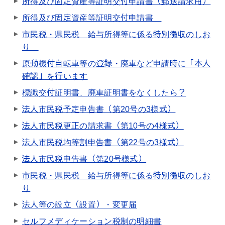
所得及び固定資産等証明交付申請書（郵送請求用）
所得及び固定資産等証明交付申請書
市民税・県民税 給与所得等に係る特別徴収のしお
り
原動機付自転車等の登録・廃車など申請時に「本人
確認」を行います
標識交付証明書、廃車証明書をなくしたら？
法人市民税予定申告書（第20号の3様式）
法人市民税更正の請求書（第10号の4様式）
法人市民税均等割申告書（第22号の3様式）
法人市民税申告書（第20号様式）
市民税・県民税 給与所得等に係る特別徴収のしお
り
法人等の設立（設置）・変更届
セルフメディケーション税制の明細書