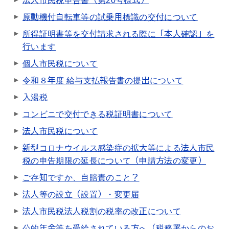
法人市民税申告書（第20号様式）
原動機付自転車等の試乗用標識の交付について
所得証明書等を交付請求される際に「本人確認」を
行います
個人市民税について
令和８年度 給与支払報告書の提出について
入湯税
コンビニで交付できる税証明書について
法人市民税について
新型コロナウイルス感染症の拡大等による法人市民
税の申告期限の延長について（申請方法の変更）
ご存知ですか、自賠責のこと？
法人等の設立（設置）・変更届
法人市民税法人税割の税率の改正について
公的年金等を受給されている方へ（税務署からのお