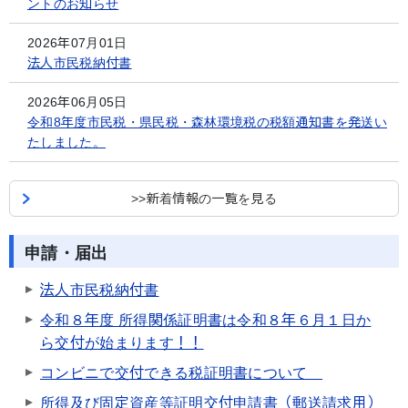
ントのお知らせ
2026年07月01日
法人市民税納付書
2026年06月05日
令和8年度市民税・県民税・森林環境税の税額通知書を発送い
たしました。
>>新着情報の一覧を見る
申請・届出
法人市民税納付書
令和８年度 所得関係証明書は令和８年６月１日か
ら交付が始まります！！
コンビニで交付できる税証明書について
所得及び固定資産等証明交付申請書（郵送請求用）