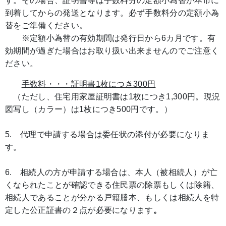
す。その場合、証明書等は手数料分の定額小為替が本市に
到着してからの発送となります。必ず手数料分の定額小為
替をご準備ください。
※定額小為替の有効期間は発行日から6カ月です。有
効期間が過ぎた場合はお取り扱い出来ませんのでご注意く
ださい。
手数料・・・証明書1枚につき300円
（ただし、住宅用家屋証明書は1枚につき1,300円。現況
図写し（カラー）は1枚につき500円です。）
5. 代理で申請する場合は委任状の添付が必要になりま
す。
6. 相続人の方が申請する場合は、本人（被相続人）が亡
くなられたことが確認できる住民票の除票もしくは除籍、
相続人であることが分かる戸籍謄本、もしくは相続人を特
定した公正証書の２点が必要になります
。