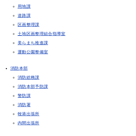
用地課
道路課
区画整理課
土地区画整理組合指導室
美らまち推進課
運動公園整備室
消防本部
消防総務課
消防本部予防課
警防課
消防署
牧港出張所
内間出張所