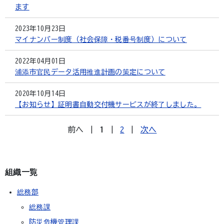
ます
2023年10月23日
マイナンバー制度（社会保障・税番号制度）について
2022年04月01日
浦添市官民データ活用推進計画の策定について
2020年10月14日
【お知らせ】証明書自動交付機サービスが終了しました。
前へ
|
1
|
2
|
次へ
組織一覧
総務部
総務課
防災危機管理課