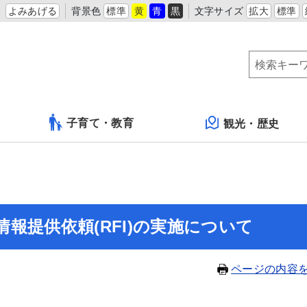
よみあげる
背景色
標準
黄
青
黒
文字サイズ
拡大
標準
子育て・教育
観光・歴史
報提供依頼(RFI)の実施について
ページの内容