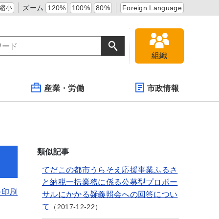
縮小
ズーム
120%
100%
80%
Foreign Language
組織
産業・労働
市政情報
類似記事
てだこの都市うらそえ応援事業ふるさ
と納税一括業務に係る公募型プロポー
を印刷
サルにかかる疑義照会への回答につい
て
2017-12-22