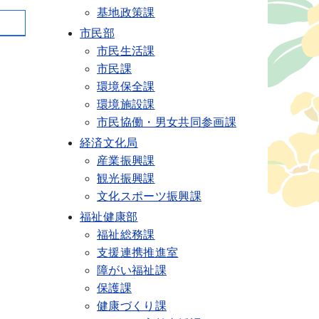
基地政策課
市民部
市民生活課
市民課
環境保全課
環境施設課
市民協働・男女共同参画課
経済文化局
産業振興課
観光振興課
文化スポーツ振興課
福祉健康部
福祉総務課
支援連携推進室
障がい福祉課
保護課
健康づくり課