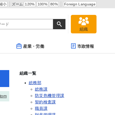
縮小
ズーム
120%
100%
80%
Foreign Language
組織
産業・労働
市政情報
組織一覧
総務部
総務課
防災危機管理課
tom
契約検査課
職員課
財産管理課