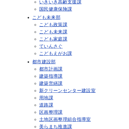
いきいき高齢支援課
国民健康保険課
こども未来部
こども政策課
こども未来課
こども家庭課
ていんさぐ
こどもえがお課
都市建設部
都市計画課
建築指導課
建築営繕課
新クリーンセンター建設室
用地課
道路課
区画整理課
土地区画整理組合指導室
美らまち推進課