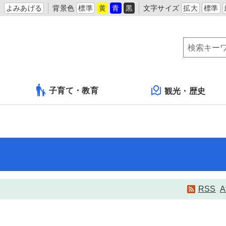
よみあげる
背景色
標準
黄
青
黒
文字サイズ
拡大
標準
子育て・教育
観光・歴史
RSS
A