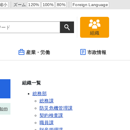
縮小
ズーム
120%
100%
80%
Foreign Language
組織
産業・労働
市政情報
組織一覧
総務部
総務課
防災危機管理課
tom
契約検査課
職員課
財産管理課