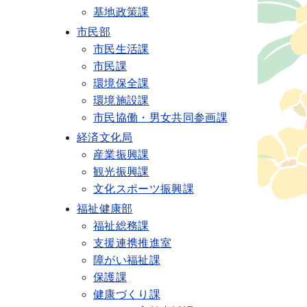
基地政策課
市民部
市民生活課
市民課
環境保全課
環境施設課
市民協働・男女共同参画課
経済文化局
産業振興課
観光振興課
文化スポーツ振興課
福祉健康部
福祉総務課
支援連携推進室
障がい福祉課
保護課
健康づくり課