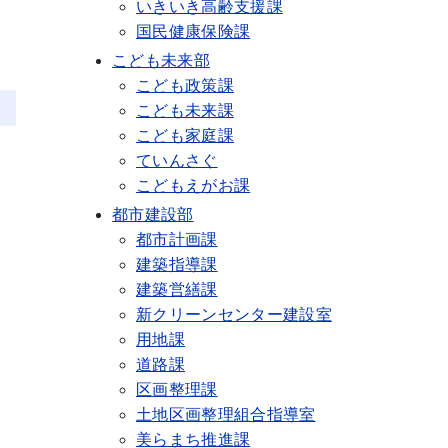
いきいき高齢支援課
国民健康保険課
こども未来部
こども政策課
こども未来課
こども家庭課
ていんさぐ
こどもえがお課
都市建設部
都市計画課
建築指導課
建築営繕課
新クリーンセンター建設室
用地課
道路課
区画整理課
土地区画整理組合指導室
美らまち推進課