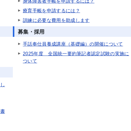
身体障害者手帳を申請するには？
療育手帳を申請するには？
訓練に必要な費用を助成します
募集・採用
手話奉仕員養成講座（基礎編）の開催について
2025年度 全国統一要約筆記者認定試験の実施に
ついて
のし
請書