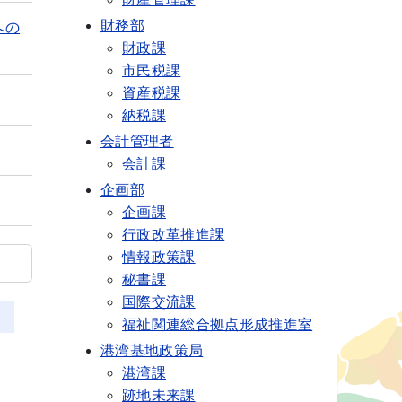
財務部
への
財政課
市民税課
資産税課
納税課
会計管理者
会計課
企画部
企画課
行政改革推進課
情報政策課
秘書課
国際交流課
福祉関連総合拠点形成推進室
港湾基地政策局
港湾課
跡地未来課