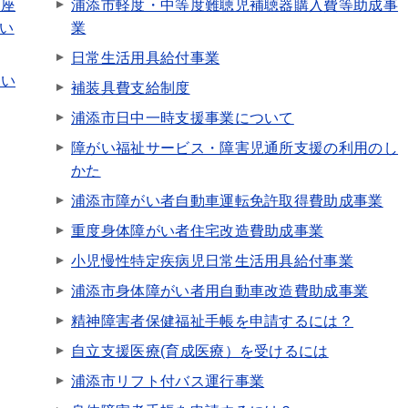
講座
浦添市軽度・中等度難聴児補聴器購入費等助成事
つい
業
日常生活用具給付事業
つい
補装具費支給制度
浦添市日中一時支援事業について
障がい福祉サービス・障害児通所支援の利用のし
かた
浦添市障がい者自動車運転免許取得費助成事業
重度身体障がい者住宅改造費助成事業
小児慢性特定疾病児日常生活用具給付事業
浦添市身体障がい者用自動車改造費助成事業
精神障害者保健福祉手帳を申請するには？
自立支援医療(育成医療）を受けるには
浦添市リフト付バス運行事業