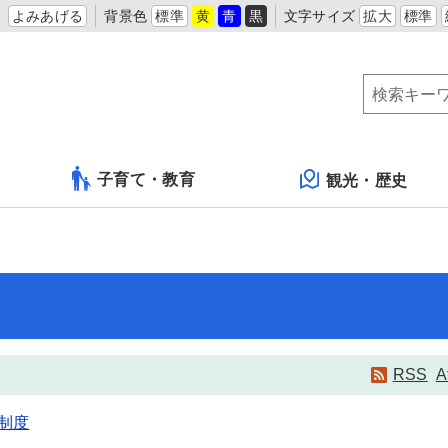
よみあげる
背景色
標準
黄
青
黒
文字サイズ
拡大
標準
子育て・教育
観光・歴史
RSS
A
制度