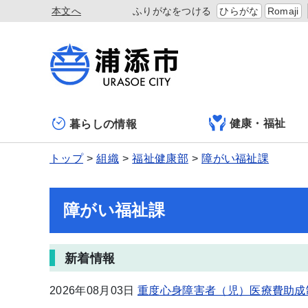
本文へ
ふりがなをつける
ひらがな
Romaji
健康・福祉
暮らしの情報
トップ
組織
福祉健康部
障がい福祉課
障がい福祉課
新着情報
2026年08月03日
重度心身障害者（児）医療費助成