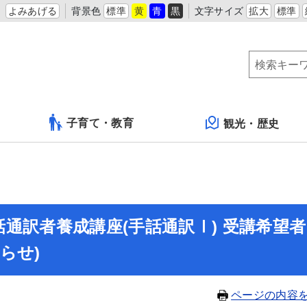
よみあげる
背景色
標準
黄
青
黒
文字サイズ
拡大
標準
子育て・教育
観光・歴史
通訳者養成講座(手話通訳Ⅰ) 受講希望者
らせ)
ページの内容