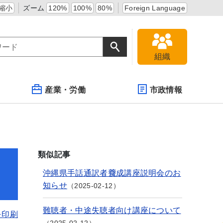
縮小
ズーム
120%
100%
80%
Foreign Language
組織
産業・労働
市政情報
類似記事
沖縄県手話通訳者養成講座説明会のお
知らせ
2025-02-12
難聴者・中途失聴者向け講座について
を印刷