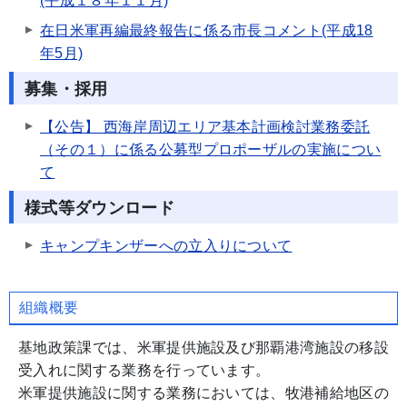
(平成１８年１１月)
在日米軍再編最終報告に係る市長コメント(平成18
年5月)
募集・採用
【公告】 西海岸周辺エリア基本計画検討業務委託
（その１）に係る公募型プロポーザルの実施につい
て
様式等ダウンロード
キャンプキンザーへの立入りについて
組織概要
基地政策課では、米軍提供施設及び那覇港湾施設の移設
受入れに関する業務を行っています。
米軍提供施設に関する業務においては、牧港補給地区の