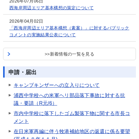
2026年07月06日
西海岸周辺エリア基本構想の策定について
2026年04月02日
「西海岸周辺エリア基本構想（素案）」に対するパブリック
コメントの実施結果公表について
>>新着情報の一覧を見る
申請・届出
キャンプキンザーへの立入りについて
浦西中学校への米軍ヘリ部品落下事故に対する抗
議・要請（R元/6）
市内中学校に落下したゴム製落下物に関する市長コ
メント
在日米軍再編に伴う牧港補給地区の返還に係る要望