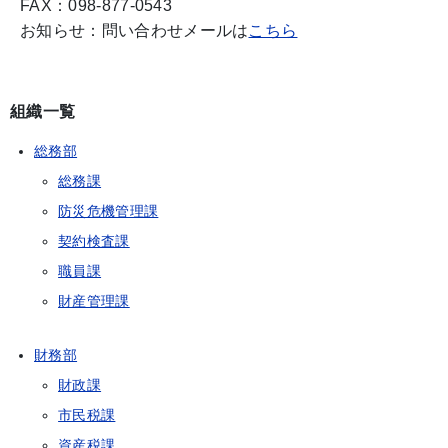
FAX：098-877-0543
お知らせ：問い合わせメールは
こちら
組織一覧
総務部
総務課
防災危機管理課
契約検査課
職員課
財産管理課
財務部
財政課
市民税課
資産税課