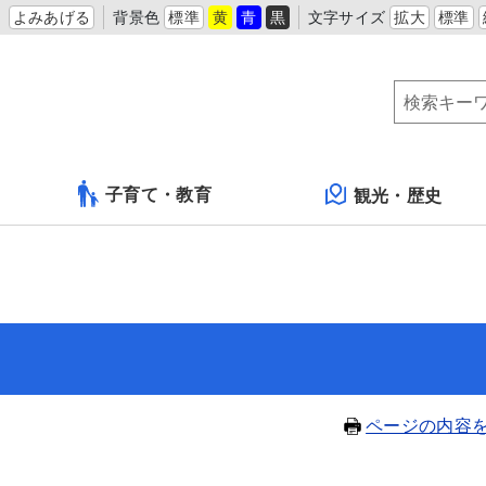
よみあげる
背景色
標準
黄
青
黒
文字サイズ
拡大
標準
子育て・教育
観光・歴史
ページの内容