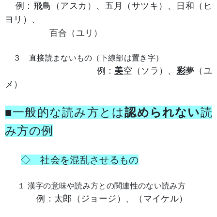
例：飛鳥（アスカ）、五月（サツキ）、日和（ヒ
ヨリ）、
百合（ユリ）
３ 直接読まないもの（下線部は置き字）
例：
美
空（ソラ）、
彩
夢（ユ
メ）
■一般的な読み方とは
認められない
読
み方の例
◇ 社会を混乱させるもの
１ 漢字の意味や読み方との関連性のない読み方
例：太郎（ジョージ）、（マイケル）