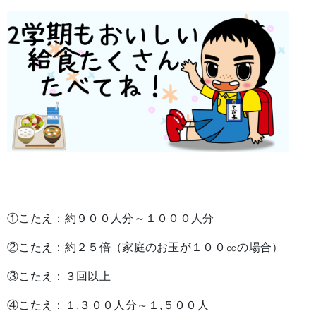
①こたえ：約９００人分～１０００人分
②こたえ：約２５倍（家庭のお玉が１００㏄の場合）
③こたえ：３回以上
④こたえ：１,３００人分～１,５００人