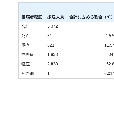
傷病者程度
搬送人員
合計に占める割合（％
合計
5,372
死亡
81
1.5
重症
621
11.5
中等症
1,838
34
軽症
2,838
52.8
その他
1
0.01