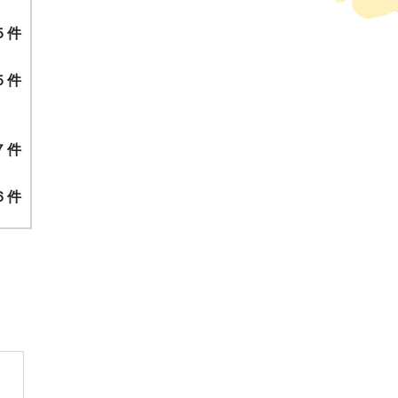
５
件
５件
７件
６
件