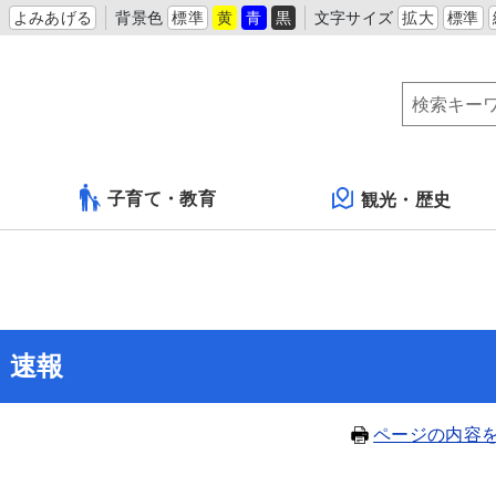
よみあげる
背景色
標準
黄
青
黒
文字サイズ
拡大
標準
子育て・教育
観光・歴史
 速報
ページの内容