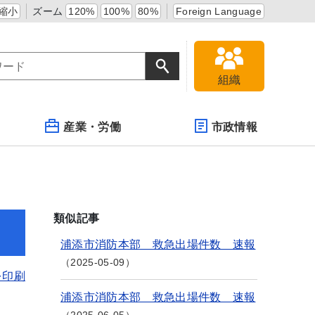
縮小
ズーム
120%
100%
80%
Foreign Language
組織
産業・労働
市政情報
類似記事
浦添市消防本部 救急出場件数 速報
2025-05-09
を印刷
浦添市消防本部 救急出場件数 速報