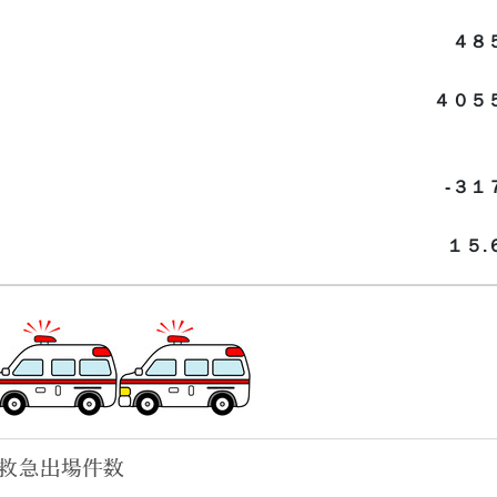
４８
４０５
-３１
１５.