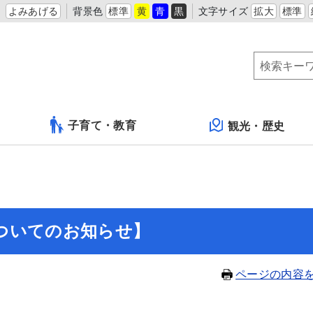
よみあげる
背景色
標準
黄
青
黒
文字サイズ
拡大
標準
子育て・教育
観光・歴史
ついてのお知らせ】
ページの内容