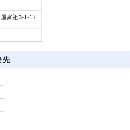
富祖3-1-1）
せ先
マ