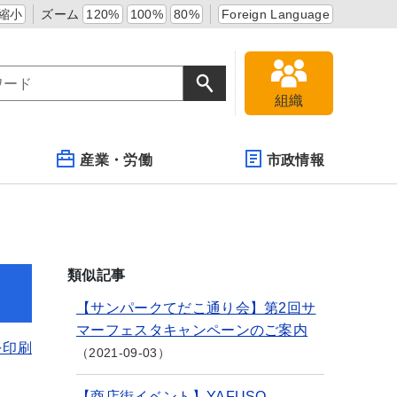
縮小
ズーム
120%
100%
80%
Foreign Language
組織
産業・労働
市政情報
類似記事
【サンパークてだこ通り会】第2回サ
マーフェスタキャンペーンのご案内
を印刷
2021-09-03
【商店街イベント】YAFUSO