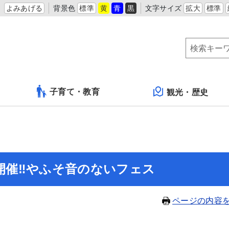
よみあげる
背景色
標準
黄
青
黒
文字サイズ
拡大
標準
子育て・教育
観光・歴史
）開催‼やふそ音のないフェス
ページの内容