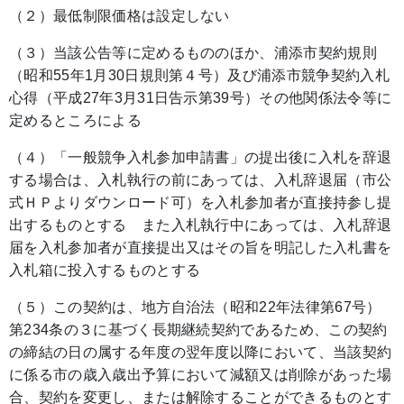
（２）最低制限価格は設定しない
（３）当該公告等に定めるもののほか、浦添市契約規則
（昭和55年1月30日規則第４号）及び浦添市競争契約入札
心得（平成27年3月31日告示第39号）その他関係法令等に
定めるところによる
（４）「一般競争入札参加申請書」の提出後に入札を辞退
する場合は、入札執行の前にあっては、入札辞退届（市公
式ＨＰよりダウンロード可）を入札参加者が直接持参し提
出するものとする
また入札執行中にあっては、入札辞退
届を入札参加者が直接提出又はその旨を明記した入札書を
入札箱に投入するものとする
（５）この契約は、地方自治法（昭和22年法律第67号）
第234条の３に基づく長期継続契約であるため、この契約
の締結の日の属する年度の翌年度以降において、当該契約
に係る市の歳入歳出予算において減額又は削除があった場
合、契約を変更し、または解除することができるものとす