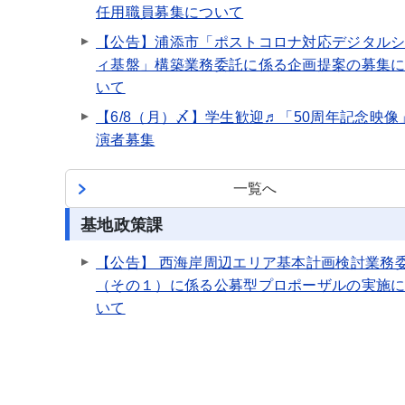
任用職員募集について
【公告】浦添市「ポストコロナ対応デジタル
ィ基盤」構築業務委託に係る企画提案の募集
いて
【6/8（月）〆】学生歓迎♬「50周年記念映像
演者募集
一覧へ
基地政策課
【公告】 西海岸周辺エリア基本計画検討業務
（その１）に係る公募型プロポーザルの実施
いて