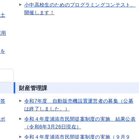
小中高校生のためのプログラミングコンテスト、
開催します！
（土
採用
格を
財産管理課
回答
令和7年度 自動販売機設置運営者の募集（公募
は終了しました。）
ロポ
令和４年度浦添市民間提案制度の実施 結果公表
（令和6年3月26日現在）
令和４年度浦添市民間提案制度の実施（９月９