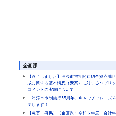
企画課
【終了しました】浦添市福祉関連総合拠点地
成に関する基本構想（素案）に対するパブリ
コメントの実施について
「浦添市市制施行55周年」キャッチフレーズ
集します！
【急募・再掲】〈企画課〉令和６年度 会計