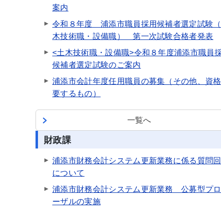
案内
令和８年度 浦添市職員採用候補者選定試験
木技術職・設備職） 第一次試験合格者発表
<土木技術職・設備職>令和８年度浦添市職員
候補者選定試験のご案内
浦添市会計年度任用職員の募集（その他、資
要するもの）
一覧へ
財政課
浦添市財務会計システム更新業務に係る質問
について
浦添市財務会計システム更新業務 公募型プ
ーザルの実施