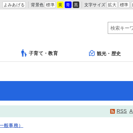
よみあげる
背景色
標準
黄
青
黒
文字サイズ
拡大
標準
子育て・教育
観光・歴史
RSS
A
一般事務）