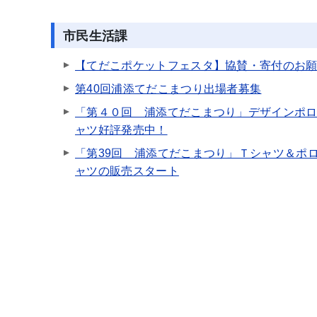
市民生活課
【てだこポケットフェスタ】協賛・寄付のお
第40回浦添てだこまつり出場者募集
「第４０回 浦添てだこまつり」デザインポ
ャツ好評発売中！
「第39回 浦添てだこまつり」Ｔシャツ＆ポ
ャツの販売スタート