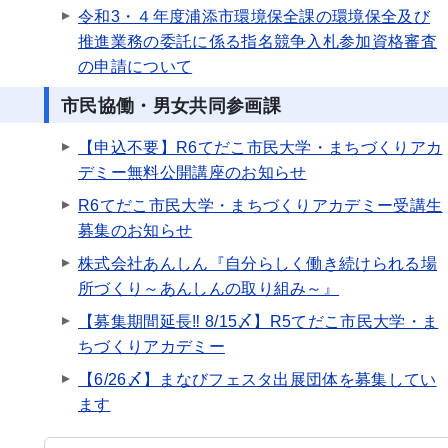
令和3・４年度浦添市環境保全課の環境保全及び
推進業務の委託に係る指名競争入札参加資格審査
の申請について
市民協働・男女共同参画課
【申込不要】R6てだこ市民大学・まちづくりアカ
デミー無料公開講座のお知らせ
R6てだこ市民大学・まちづくりアカデミー受講生
募集のお知らせ
株式会社あんしん『自分らしく働き続けられる場
所づくり～あんしんの取り組み～』
【募集期間延長‼ 8/15〆】R5てだこ市民大学・ま
ちづくりアカデミー
【6/26〆】まなびフェスタ出展団体を募集してい
ます