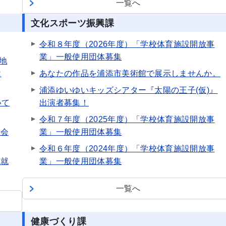
一覧へ
文化スポーツ振興課
令和８年度（2026年度）「学校体育施設開放事
業」一般使用団体募集
地
R
あなたの作品を浦添市美術館で展示しませんか。
浦添ゆいゆいキッズシアター『太陽の王子(仮)』
いて
出演者募集！
令和７年度（2025年度）「学校体育施設開放事
談会
業」一般使用団体募集
令和６年度（2024年度）「学校体育施設開放事
 就
業」一般使用団体募集
一覧へ
健康づくり課