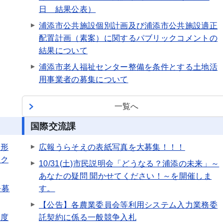
日 結果公表）
浦添市公共施設個別計画及び浦添市公共施設適正
配置計画（素案）に関するパブリックコメントの
結果について
浦添市老人福祉センター整備を条件とする土地活
用事業者の募集について
一覧へ
国際交流課
区形
広報うらそえの表紙写真を大募集！！！
ック
10/31(土)市民説明会「どうなる？浦添の未来」～
あなたの疑問 聞かせてください！～を開催しま
を募
す。
【公告】各農業委員会等利用システム入力業務委
年度
託契約に係る一般競争入札