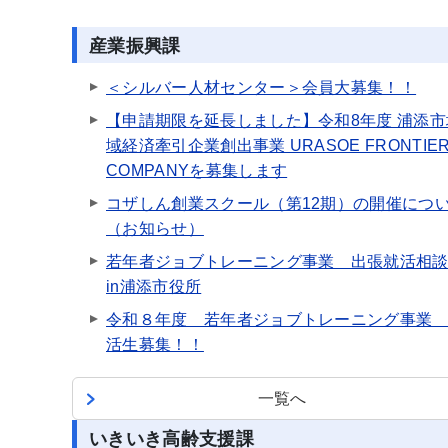
産業振興課
＜シルバー人材センター＞会員大募集！！
【申請期限を延長しました】令和8年度 浦添市
域経済牽引企業創出事業 URASOE FRONTIE
COMPANYを募集します
コザしん創業スクール（第12期）の開催につ
（お知らせ）
若年者ジョブトレーニング事業 出張就活相
in浦添市役所
令和８年度 若年者ジョブトレーニング事業
活生募集！！
一覧へ
いきいき高齢支援課