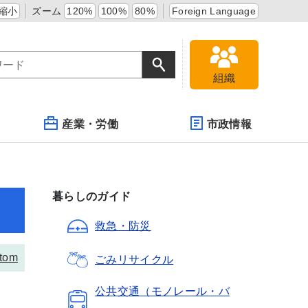
縮小
ズーム
120%
100%
80%
Foreign Language
組織
産業・労働
市政情報
暮らしのガイド
救急・防災
tom
ごみ
リサイクル
公共交通
（モノレール・バ