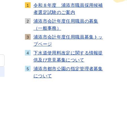
令和８年度 浦添市職員採用候補
1
者選定試験のご案内
浦添市会計年度任用職員の募集
2
（一般事務）
浦添市会計年度任用職員募集トッ
3
プページ
下水道使用料改定に関する情報提
4
供及び意見募集について
浦添市都市公園の指定管理者募集
5
について