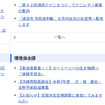
「第４２回浦添てだこまつり」てだこレディ募集
シテ
の案内
につ
「浦添市 市民便利帳」を市内在住の全世帯へ配布
します
」出
一覧へ
環境保全課
委託
【参加者募集！！】カーミージーの生き物調べ
につ
『体験学習会』
【沖縄県獣医師会】令和7年度 犬・猫 避妊・
去勢手術助成事業
【お知らせ】全国水生生物調査に参加してみませ
んか♪