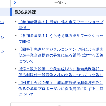
一覧へ
観光振興課
願い
【参加者募集！】観光に係る市民ワークショップ
開催！
【参加者募集！】うらそえ魅力発見ワークショッ
ロシ
プ開催！
【回答】先進的デジタルコンテンツ等による誘客
ロシ
促進事業企画提案の募集に係る質問に対する回答
について
浦添市観光設備（公衆無線LAN）整備業務委託に
係る制限付一般競争入札の公告について（公告）
【回答】令和２年度 浦添市観光振興業務委託に
係る公募型プロポーザルに係る質問に対する回答
について