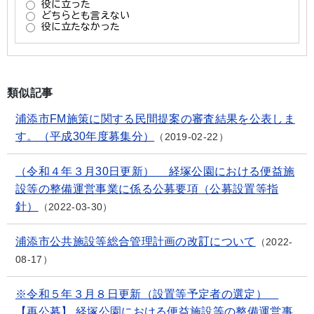
類似記事
浦添市FM施策に関する民間提案の審査結果を公表しま
す。（平成30年度募集分）
2019-02-22
（令和４年３月30日更新） 経塚公園における便益施
設等の整備運営事業に係る公募要項（公募設置等指
針）
2022-03-30
浦添市公共施設等総合管理計画の改訂について
2022-
08-17
※令和５年３月８日更新（設置等予定者の選定）
【再公募】 経塚公園における便益施設等の整備運営事