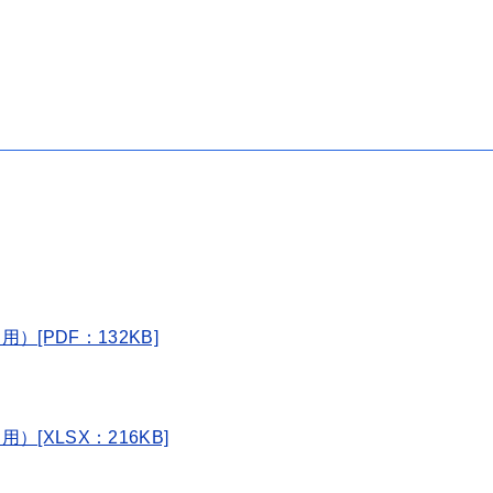
[PDF：132KB]
[XLSX：216KB]