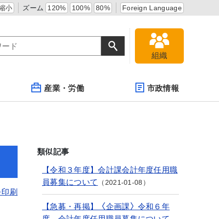
縮小
ズーム
120%
100%
80%
Foreign Language
組織
産業・労働
市政情報
類似記事
【令和３年度】会計課会計年度任用職
員募集について
2021-01-08
を印刷
【急募・再掲】〈企画課〉令和６年
度 会計年度任用職員募集について