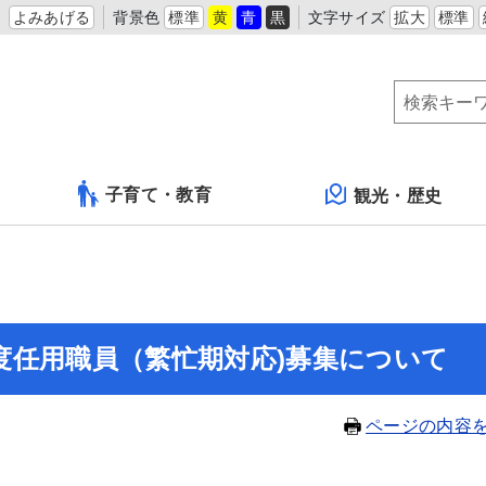
よみあげる
背景色
標準
黄
青
黒
文字サイズ
拡大
標準
子育て・教育
観光・歴史
度任用職員（繁忙期対応)募集について
ページの内容